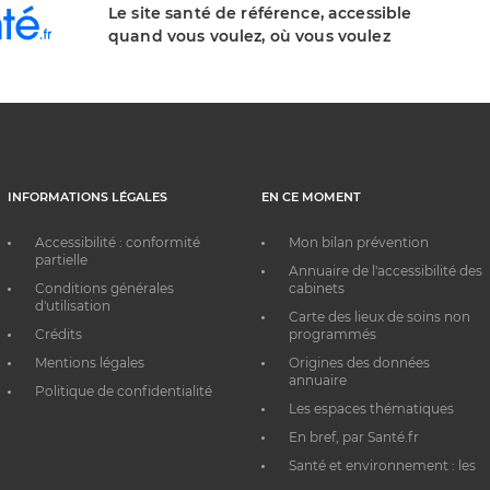
Le site santé de référence, accessible
quand vous voulez, où vous voulez
INFORMATIONS LÉGALES
EN CE MOMENT
Accessibilité : conformité
Mon bilan prévention
partielle
Annuaire de l'accessibilité des
Conditions générales
cabinets
d'utilisation
Carte des lieux de soins non
Crédits
programmés
Mentions légales
Origines des données
annuaire
Politique de confidentialité
Les espaces thématiques
En bref, par Santé.fr
Santé et environnement : les
bons réflexes au quotidien