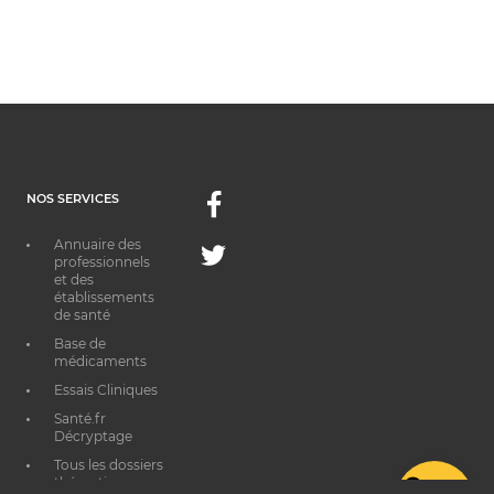
NOS SERVICES
Facebook
Annuaire des
Twitter
professionnels
et des
établissements
de santé
Base de
médicaments
Essais Cliniques
Santé.fr
Décryptage
Tous les dossiers
thématiques