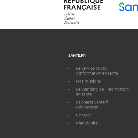
SANTE.FR
Le Service public
d'information en santé
Nos missions
Le Standard de l’information
en santé
La charte Santé.fr
Décryptage
Contact
Plan du site