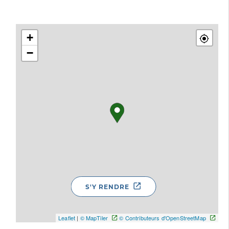
+
−
S'Y RENDRE
Leaflet
|
© MapTiler
© Contributeurs d'OpenStreetMap