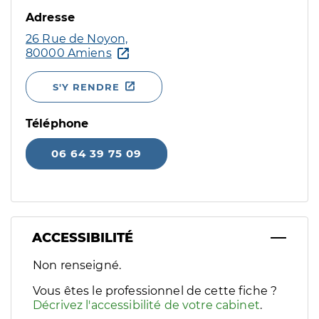
Adresse
26 Rue de Noyon,
80000 Amiens
S'Y RENDRE
Téléphone
06 64 39 75 09
ACCESSIBILITÉ
Filtres
Non renseigné.
Sélectionnez un ou plusieurs handicaps/besoins spécifiques p
Vous êtes le professionnel de cette fiche ?
Décrivez l'accessibilité de votre cabinet
.