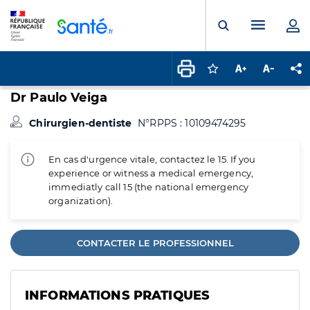
Panneau de gestion des cookies
Menu pr
Ouvrir la rech
Connectez-vous pour
Augmenter la t
Diminuer 
Pa
Dr Paulo Veiga
Chirurgien-dentiste
N°RPPS : 10109474295
En cas d'urgence vitale, contactez le 15. If you
experience or witness a medical emergency,
immediatly call 15 (the national emergency
organization).
CONTACTER LE PROFESSIONNEL
INFORMATIONS PRATIQUES