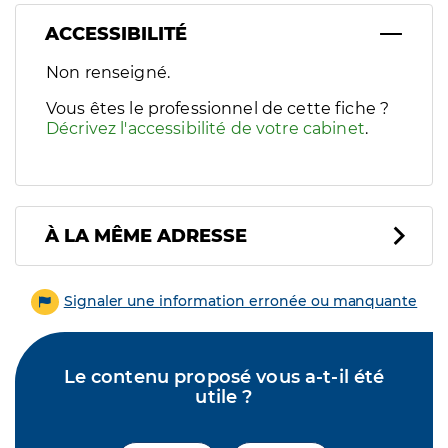
ACCESSIBILITÉ
Filtres
Non renseigné.
Sélectionnez un ou plusieurs handicaps/besoins spécifiques p
Vous êtes le professionnel de cette fiche ?
Décrivez l'accessibilité de votre cabinet
.
À LA MÊME ADRESSE
Signaler une information erronée ou manquante
Le contenu proposé vous a-t-il été
utile ?