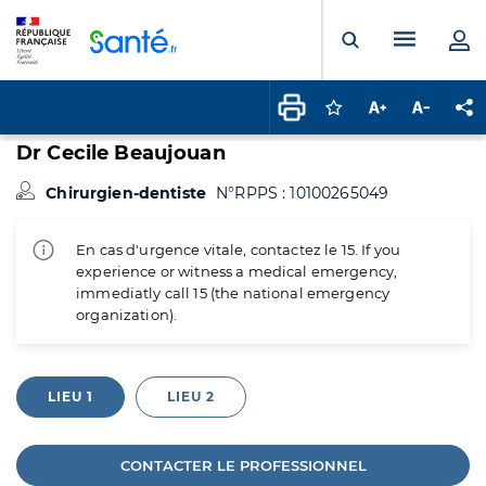
Panneau de gestion des cookies
Menu pr
Ouvrir la rech
Connectez-vous pour
Augmenter la t
Diminuer 
Pa
Dr Cecile Beaujouan
Chirurgien-dentiste
N°RPPS : 10100265049
En cas d'urgence vitale, contactez le 15. If you
experience or witness a medical emergency,
immediatly call 15 (the national emergency
organization).
LIEU 1
LIEU 2
CONTACTER LE PROFESSIONNEL