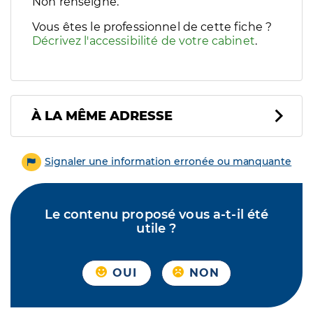
Filtres
Non renseigné.
Sélectionnez un ou plusieurs handicaps/besoins spécifiques p
Vous êtes le professionnel de cette fiche ?
Décrivez l'accessibilité de votre cabinet
.
À LA MÊME ADRESSE
Signaler une information erronée ou manquante
Le contenu proposé vous a-t-il été
utile ?
OUI
NON