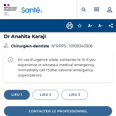
Panneau de gestion des cookies
Menu pr
Ouvrir la rech
Connectez-vous pour
Augmenter la t
Diminuer 
Pa
Dr Anahita Karaji
Chirurgien-dentiste
N°RPPS : 10109340306
En cas d'urgence vitale, contactez le 15. If you
experience or witness a medical emergency,
immediatly call 15 (the national emergency
organization).
LIEU 1
LIEU 2
LIEU 3
CONTACTER LE PROFESSIONNEL