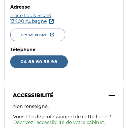
Adresse
Place Louis Sicard,
13400 Aubagne
S'Y RENDRE
Téléphone
04 88 60 58 98
ACCESSIBILITÉ
Filtres
Non renseigné.
Sélectionnez un ou plusieurs handicaps/besoins spécifiques p
Vous êtes le professionnel de cette fiche ?
Décrivez l'accessibilité de votre cabinet
.