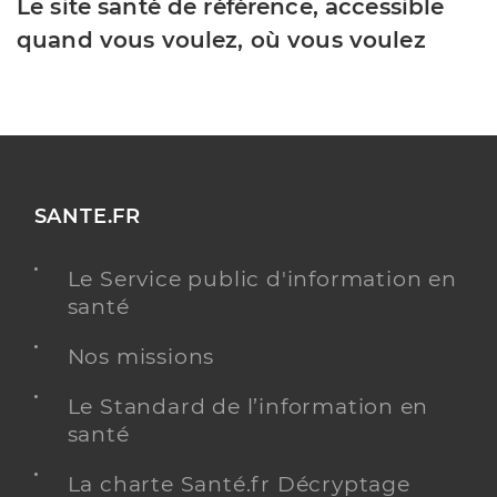
Le site santé de référence, accessible
quand vous voulez, où vous voulez
SANTE.FR
Le Service public d'information en
santé
Nos missions
Le Standard de l’information en
santé
La charte Santé.fr Décryptage