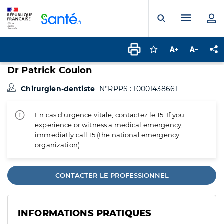
Panneau de gestion des cookies
Menu pr
Ouvrir la rech
Connectez-vous pour
Augmenter la t
Diminuer 
Pa
Dr Patrick Coulon
Chirurgien-dentiste
N°RPPS : 10001438661
En cas d'urgence vitale, contactez le 15. If you
experience or witness a medical emergency,
immediatly call 15 (the national emergency
organization).
CONTACTER LE PROFESSIONNEL
INFORMATIONS PRATIQUES