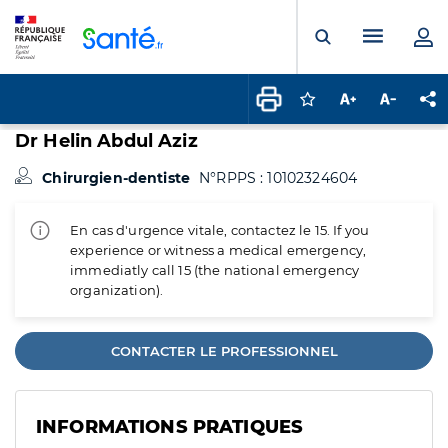
Panneau de gestion des cookies
Menu pr
Ouvrir la rech
Connectez-vous pour
Augmenter la t
Diminuer 
Pa
Dr Helin Abdul Aziz
Chirurgien-dentiste
N°RPPS : 10102324604
En cas d'urgence vitale, contactez le 15. If you
experience or witness a medical emergency,
immediatly call 15 (the national emergency
organization).
CONTACTER LE PROFESSIONNEL
INFORMATIONS PRATIQUES