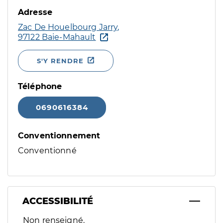
Adresse
Zac De Houelbourg Jarry,
97122 Baie-Mahault
S'Y RENDRE
Téléphone
0690616384
Conventionnement
Conventionné
ACCESSIBILITÉ
Filtres
Non renseigné.
Sélectionnez un ou plusieurs handicaps/besoins spécifiques p