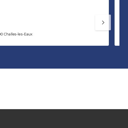
Ch
0 Challes-les-Eaux
13