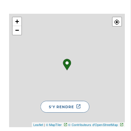
+
−
S'Y RENDRE
Leaflet
|
© MapTiler
© Contributeurs d'OpenStreetMap