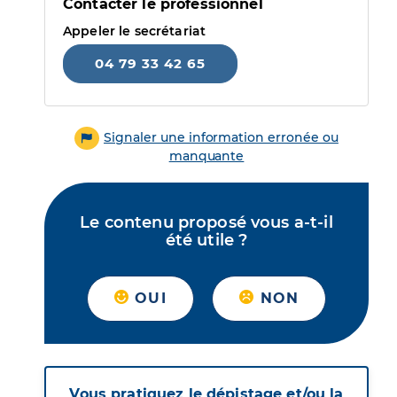
Contacter le professionnel
Appeler le secrétariat
04 79 33 42 65
Signaler une information erronée ou
manquante
Le contenu proposé vous a-t-il
été utile ?
OUI
NON
Vous pratiquez le dépistage et/ou la