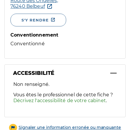
Route des Ondelles,
76240 Belbeuf
S'Y RENDRE
Conventionnement
Conventionné
ACCESSIBILITÉ
Filtres
Non renseigné.
Sélectionnez un ou plusieurs handicaps/besoins spécifiques p
Vous êtes le professionnel de cette fiche ?
Décrivez l'accessibilité de votre cabinet
.
Signaler une information erronée ou manquante