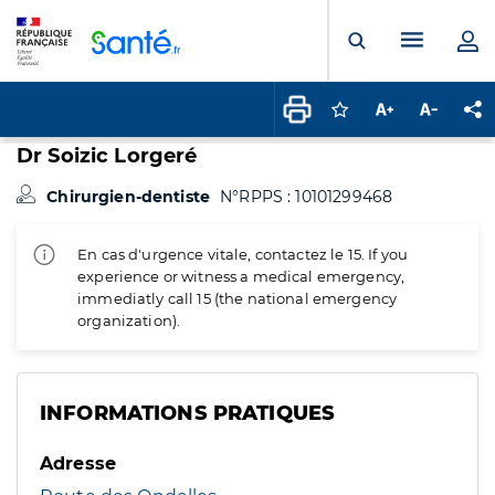
Panneau de gestion des cookies
Menu pr
Ouvrir la rech
Connectez-vous pour
Augmenter la t
Diminuer 
Pa
Dr Soizic Lorgeré
Chirurgien-dentiste
N°RPPS : 10101299468
En cas d'urgence vitale, contactez le 15. If you
experience or witness a medical emergency,
immediatly call 15 (the national emergency
organization).
INFORMATIONS PRATIQUES
Adresse