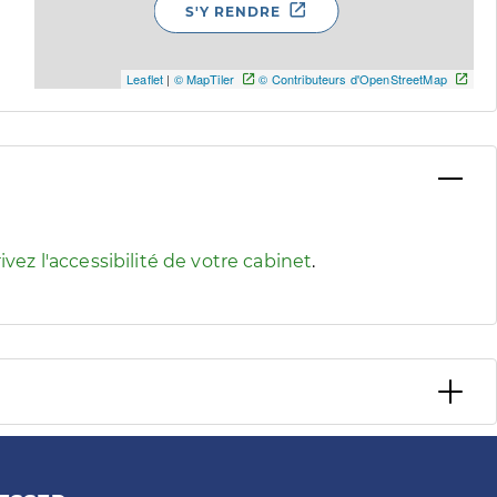
S'Y RENDRE
Leaflet
|
© MapTiler
© Contributeurs d'OpenStreetMap
 pour afficher les informations d'accessibilité associées
ivez l'accessibilité de votre cabinet
.