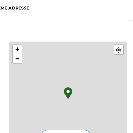
ÊME ADRESSE
+
−