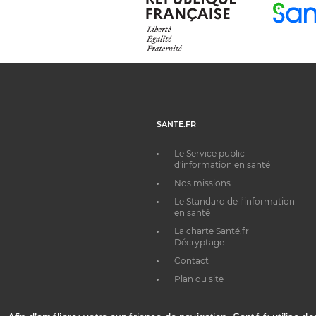
SANTE.FR
Le Service public
d'information en santé
Nos missions
Le Standard de l’information
en santé
La charte Santé.fr
Décryptage
Contact
Plan du site