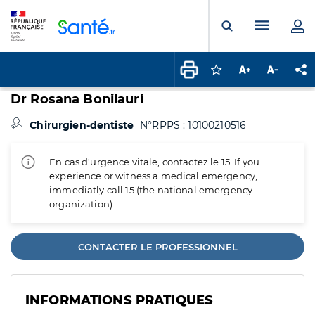
Panneau de gestion des cookies
Menu pr
Ouvrir la rech
Connectez-vous pour
Augmenter la t
Diminuer 
Pa
Dr Rosana Bonilauri
Chirurgien-dentiste
N°RPPS : 10100210516
En cas d'urgence vitale, contactez le 15. If you
experience or witness a medical emergency,
immediatly call 15 (the national emergency
organization).
CONTACTER LE PROFESSIONNEL
INFORMATIONS PRATIQUES