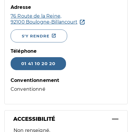
Adresse
76 Route de la Reine,
92100 Boulogne-Billancourt
S'Y RENDRE
Téléphone
01 41 10 20 20
Conventionnement
Conventionné
ACCESSIBILITÉ
Filtres
Non renseigné.
Sélectionnez un ou plusieurs handicaps/besoins spécifiques p