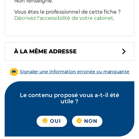
Filtres
Non renseigné.
Sélectionnez un ou plusieurs handicaps/besoins spécifiques p
Vous êtes le professionnel de cette fiche ?
Décrivez l'accessibilité de votre cabinet
.
À LA MÊME ADRESSE
Signaler une information erronée ou manquante
Le contenu proposé vous a-t-il été
utile ?
OUI
NON