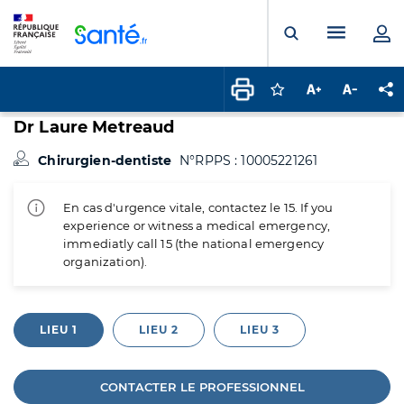
Panneau de gestion des cookies
Menu pr
Ouvrir la rech
Connectez-vous pour
Augmenter la t
Diminuer 
Pa
Dr Laure Metreaud
Chirurgien-dentiste
N°RPPS : 10005221261
En cas d'urgence vitale, contactez le 15. If you
experience or witness a medical emergency,
immediatly call 15 (the national emergency
organization).
LIEU 1
LIEU 2
LIEU 3
CONTACTER LE PROFESSIONNEL