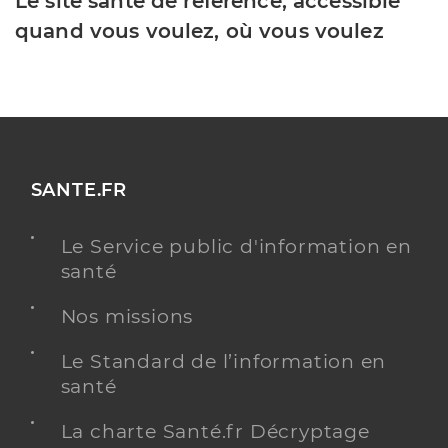
Le site santé de référence, accessible
quand vous voulez, où vous voulez
SANTE.FR
Le Service public d'information en
santé
Nos missions
Le Standard de l’information en
santé
La charte Santé.fr Décryptage