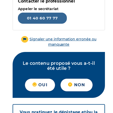
Contacter le professionnel
Appeler le secrétariat
01 40 60 77 77
Signaler une information erronée ou
manquante
Le contenu proposé vous a-t-il
été utile ?
OUI
NON
Vous pratiquez le dépistage et/ou la