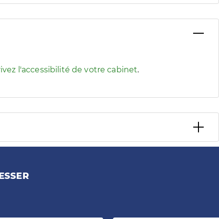
 pour afficher les informations d'accessibilité associées
ivez l'accessibilité de votre cabinet
.
ESSER