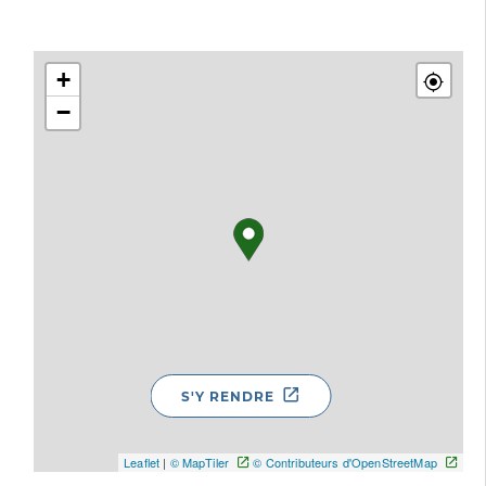
+
−
S'Y RENDRE
Leaflet
|
© MapTiler
© Contributeurs d'OpenStreetMap