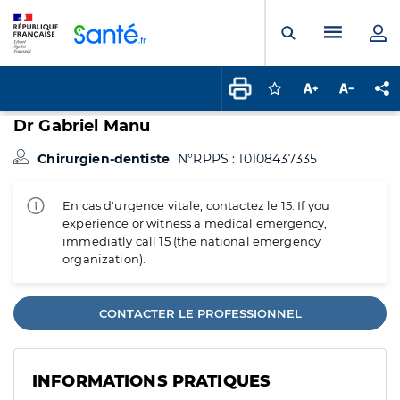
Panneau de gestion des cookies
Menu pr
Ouvrir la rech
Connectez-vous pour
Augmenter la t
Diminuer 
Pa
Dr Gabriel Manu
Chirurgien-dentiste
N°RPPS : 10108437335
En cas d'urgence vitale, contactez le 15. If you
experience or witness a medical emergency,
immediatly call 15 (the national emergency
organization).
CONTACTER LE PROFESSIONNEL
INFORMATIONS PRATIQUES