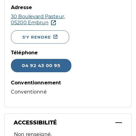
Adresse
30 Boulevard Pasteur,
05200 Embrun
S'Y RENDRE
Téléphone
04 92 43 00 95
Conventionnement
Conventionné
ACCESSIBILITÉ
Filtres
Non renseigné.
Sélectionnez un ou plusieurs handicaps/besoins spécifiques p