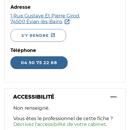
Adresse
1 Rue Gustave Et Pierre Girod,
74500 Évian-les-Bains
S'Y RENDRE
Téléphone
04 50 75 22 68
ACCESSIBILITÉ
Filtres
Non renseigné.
Sélectionnez un ou plusieurs handicaps/besoins spécifiques p
Vous êtes le professionnel de cette fiche ?
Décrivez l'accessibilité de votre cabinet
.