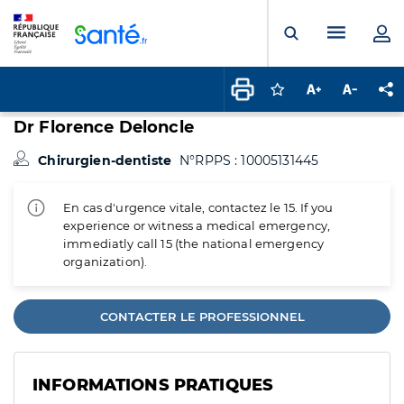
Panneau de gestion des cookies
Menu pr
Ouvrir la rech
Connectez-vous pour
Augmenter la t
Diminuer 
Pa
Dr Florence Deloncle
Chirurgien-dentiste
N°RPPS : 10005131445
En cas d'urgence vitale, contactez le 15. If you
experience or witness a medical emergency,
immediatly call 15 (the national emergency
organization).
CONTACTER LE PROFESSIONNEL
INFORMATIONS PRATIQUES