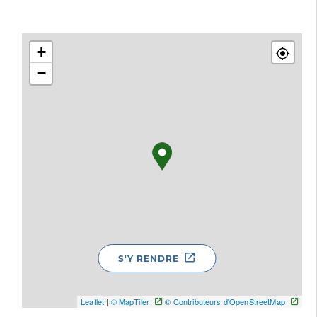
+
−
S'Y RENDRE
Leaflet
|
© MapTiler
© Contributeurs d'OpenStreetMap