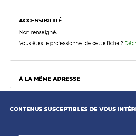
ACCESSIBILITÉ
Filtres
Non renseigné.
Sélectionnez un ou plusieurs handicaps/besoins spécifiques
Vous êtes le professionnel de cette fiche ?
Décr
À LA MÊME ADRESSE
CONTENUS SUSCEPTIBLES DE VOUS INTÉR