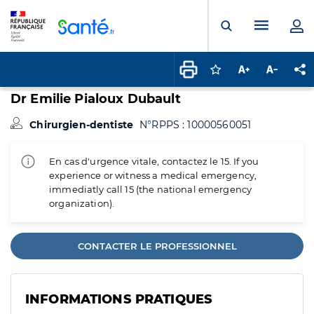
Panneau de gestion des cookies
Menu pr
Ouvrir la rech
Connectez-vous pour
Augmenter la t
Diminuer 
Pa
Dr Emilie Pialoux Dubault
Chirurgien-dentiste
N°RPPS : 10000560051
En cas d'urgence vitale, contactez le 15. If you
experience or witness a medical emergency,
immediatly call 15 (the national emergency
organization).
CONTACTER LE PROFESSIONNEL
INFORMATIONS PRATIQUES