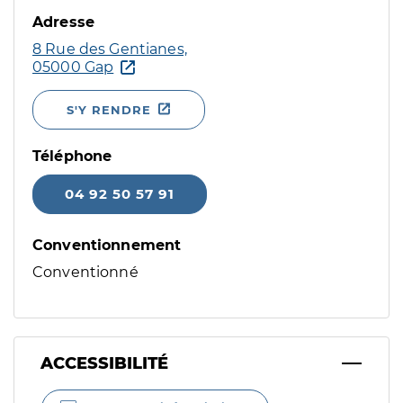
Adresse
8 Rue des Gentianes,
05000 Gap
S'Y RENDRE
Téléphone
04 92 50 57 91
Conventionnement
Conventionné
ACCESSIBILITÉ
Filtres
Sélectionnez un ou plusieurs handicaps/besoins spécifiques p