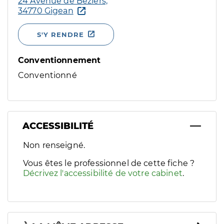
24 Avenue de Béziers,
34770 Gigean
S'Y RENDRE
Conventionnement
Conventionné
ACCESSIBILITÉ
Filtres
Non renseigné.
Sélectionnez un ou plusieurs handicaps/besoins spécifiques p
Vous êtes le professionnel de cette fiche ?
Décrivez l'accessibilité de votre cabinet
.