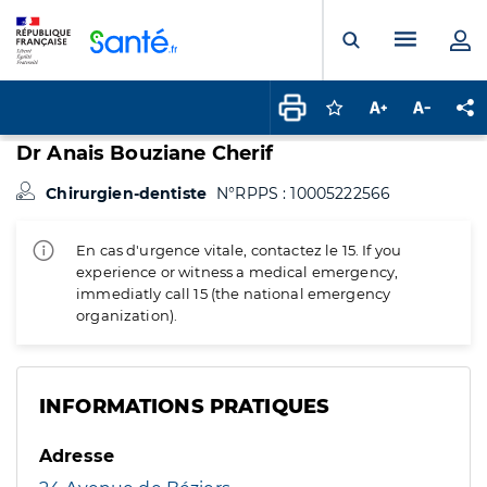
Panneau de gestion des cookies
Menu pr
Ouvrir la rech
Connectez-vous pour
Augmenter la t
Diminuer 
Pa
Dr Anais Bouziane Cherif
Chirurgien-dentiste
N°RPPS : 10005222566
En cas d'urgence vitale, contactez le 15. If you
experience or witness a medical emergency,
immediatly call 15 (the national emergency
organization).
INFORMATIONS PRATIQUES
Adresse