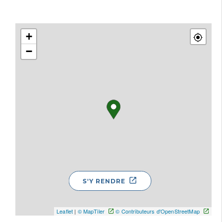
+
−
S'Y RENDRE
Leaflet
|
© MapTiler
© Contributeurs d'OpenStreetMap