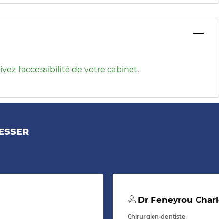
 pour afficher les informations d'accessibilité associées
ivez l'accessibilité de votre cabinet
.
ESSER
Dr Feneyrou Charl
Chirurgien-dentiste