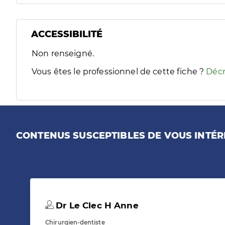
ACCESSIBILITÉ
Filtres
Non renseigné.
Sélectionnez un ou plusieurs handicaps/besoins spécifiques
Vous êtes le professionnel de cette fiche ?
Décr
CONTENUS SUSCEPTIBLES DE VOUS INTÉR
Dr Le Clec H Anne
Chirurgien-dentiste