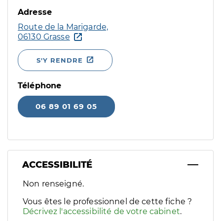
Adresse
Route de la Marigarde,
06130 Grasse
S'Y RENDRE
Téléphone
06 89 01 69 05
ACCESSIBILITÉ
Filtres
Non renseigné.
Sélectionnez un ou plusieurs handicaps/besoins spécifiques p
Vous êtes le professionnel de cette fiche ?
Décrivez l'accessibilité de votre cabinet
.