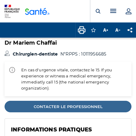
Panneau de gestion des cookies
Menu pr
Ouvrir la rech
Connectez-vous pour
Augmenter la t
Diminuer 
Pa
Dr Mariem Chaffai
Chirurgien-dentiste
N°RPPS : 10111956685
En cas d'urgence vitale, contactez le 15. If you
experience or witness a medical emergency,
immediatly call 15 (the national emergency
organization).
CONTACTER LE PROFESSIONNEL
INFORMATIONS PRATIQUES