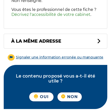
Filtres
Non renseigné.
Sélectionnez un ou plusieurs handicaps/besoins spécifiques p
Vous êtes le professionnel de cette fiche ?
Décrivez l'accessibilité de votre cabinet
.
À LA MÊME ADRESSE
Signaler une information erronée ou manquante
Le contenu proposé vous a-t-il été
utile ?
OUI
NON