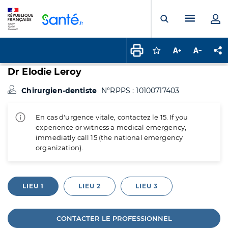
Panneau de gestion des cookies
Menu pr
Ouvrir la rech
Connectez-vous pour
Augmenter la t
Diminuer 
Pa
Dr Elodie Leroy
Chirurgien-dentiste
N°RPPS : 10100717403
En cas d'urgence vitale, contactez le 15. If you
experience or witness a medical emergency,
immediatly call 15 (the national emergency
organization).
LIEU 1
LIEU 2
LIEU 3
CONTACTER LE PROFESSIONNEL