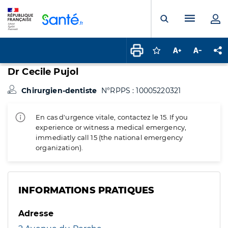
Panneau de gestion des cookies
Menu pr
Ouvrir la rech
Connectez-vous pour
Augmenter la t
Diminuer 
Pa
Dr Cecile Pujol
Chirurgien-dentiste
N°RPPS : 10005220321
En cas d'urgence vitale, contactez le 15. If you
experience or witness a medical emergency,
immediatly call 15 (the national emergency
organization).
INFORMATIONS PRATIQUES
Adresse