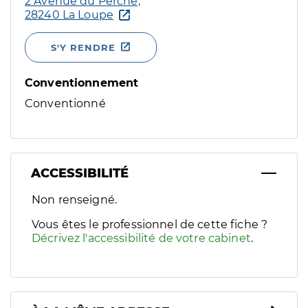
2 Avenue du Perche,
28240 La Loupe
S'Y RENDRE
Conventionnement
Conventionné
ACCESSIBILITÉ
Filtres
Non renseigné.
Sélectionnez un ou plusieurs handicaps/besoins spécifiques p
Vous êtes le professionnel de cette fiche ?
Décrivez l'accessibilité de votre cabinet
.