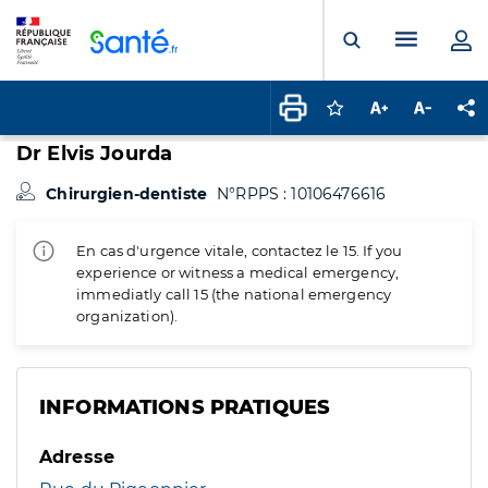
Panneau de gestion des cookies
Menu pr
Ouvrir la rech
Connectez-vous pour
Augmenter la t
Diminuer 
Pa
Dr Elvis Jourda
Chirurgien-dentiste
N°RPPS : 10106476616
En cas d'urgence vitale, contactez le 15. If you
experience or witness a medical emergency,
immediatly call 15 (the national emergency
organization).
INFORMATIONS PRATIQUES
Adresse