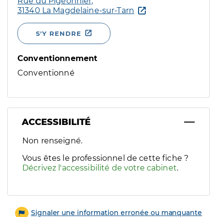
Rue du Pigeonnier,
31340 La Magdelaine-sur-Tarn
S'Y RENDRE
Conventionnement
Conventionné
ACCESSIBILITÉ
Filtres
Non renseigné.
Sélectionnez un ou plusieurs handicaps/besoins spécifiques p
Vous êtes le professionnel de cette fiche ?
Décrivez l'accessibilité de votre cabinet
.
Signaler une information erronée ou manquante