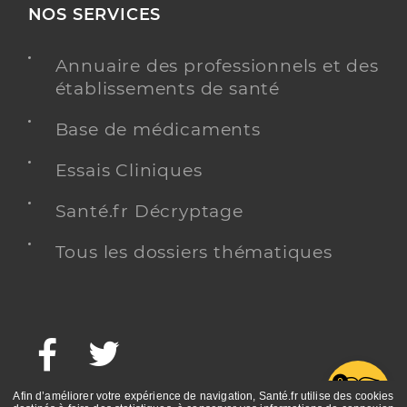
NOS SERVICES
Annuaire des professionnels et des
établissements de santé
Base de médicaments
Essais Cliniques
Santé.fr Décryptage
Tous les dossiers thématiques
Facebook
Twitter
G
Afin d’améliorer votre expérience de navigation, Santé.fr utilise des cookies