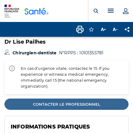
Panneau de gestion des cookies
Menu pr
Ouvrir la rech
Connectez-vous pour
Augmenter la t
Diminuer 
Pa
Dr Lise Pailhes
Chirurgien-dentiste
N°RPPS : 10101355781
En cas d'urgence vitale, contactez le 15. If you
experience or witness a medical emergency,
immediatly call 15 (the national emergency
organization).
CONTACTER LE PROFESSIONNEL
INFORMATIONS PRATIQUES