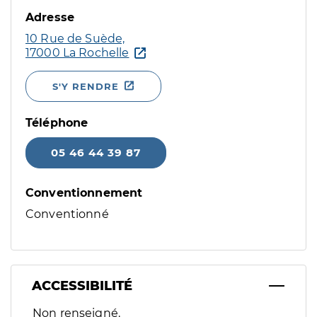
Adresse
10 Rue de Suède,
17000 La Rochelle
S'Y RENDRE
Téléphone
05 46 44 39 87
Conventionnement
Conventionné
ACCESSIBILITÉ
Filtres
Non renseigné.
Sélectionnez un ou plusieurs handicaps/besoins spécifiques p