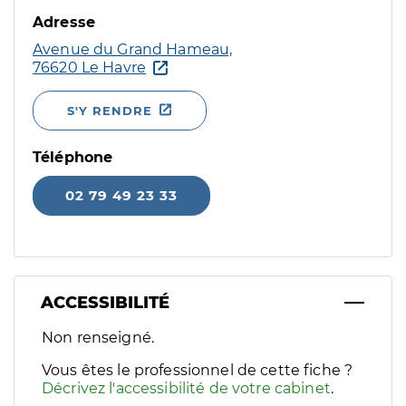
Adresse
Avenue du Grand Hameau,
76620 Le Havre
S'Y RENDRE
Téléphone
02 79 49 23 33
ACCESSIBILITÉ
Filtres
Non renseigné.
Sélectionnez un ou plusieurs handicaps/besoins spécifiques p
Vous êtes le professionnel de cette fiche ?
Décrivez l'accessibilité de votre cabinet
.