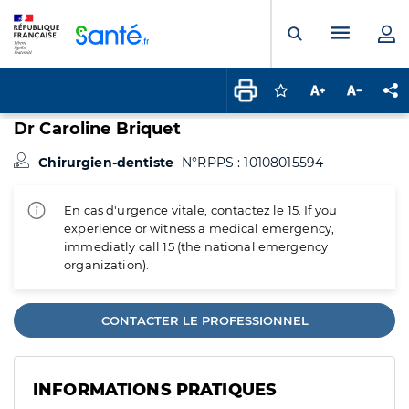
Panneau de gestion des cookies
Menu pr
Ouvrir la rech
Connectez-vous pour
Augmenter la t
Diminuer 
Pa
Dr Caroline Briquet
Chirurgien-dentiste
N°RPPS : 10108015594
En cas d'urgence vitale, contactez le 15. If you
experience or witness a medical emergency,
immediatly call 15 (the national emergency
organization).
CONTACTER LE PROFESSIONNEL
INFORMATIONS PRATIQUES