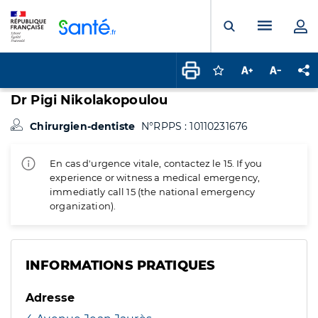
Panneau de gestion des cookies
Menu pr
Ouvrir la rech
Connectez-vous pour
Augmenter la t
Diminuer 
Pa
Dr Pigi Nikolakopoulou
Chirurgien-dentiste
N°RPPS : 10110231676
En cas d'urgence vitale, contactez le 15. If you
experience or witness a medical emergency,
immediatly call 15 (the national emergency
organization).
INFORMATIONS PRATIQUES
Adresse