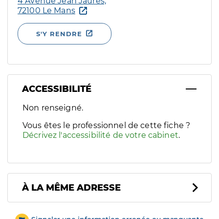
4 Avenue Jean Jaurès,
72100 Le Mans
S'Y RENDRE
ACCESSIBILITÉ
Filtres
Non renseigné.
Sélectionnez un ou plusieurs handicaps/besoins spécifiques p
Vous êtes le professionnel de cette fiche ?
Décrivez l'accessibilité de votre cabinet
.
À LA MÊME ADRESSE