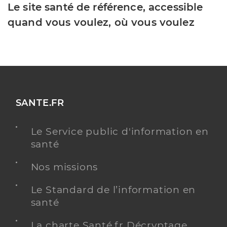
Le site santé de référence, accessible
quand vous voulez, où vous voulez
SANTE.FR
Le Service public d'information en
santé
Nos missions
Le Standard de l’information en
santé
La charte Santé.fr Décryptage