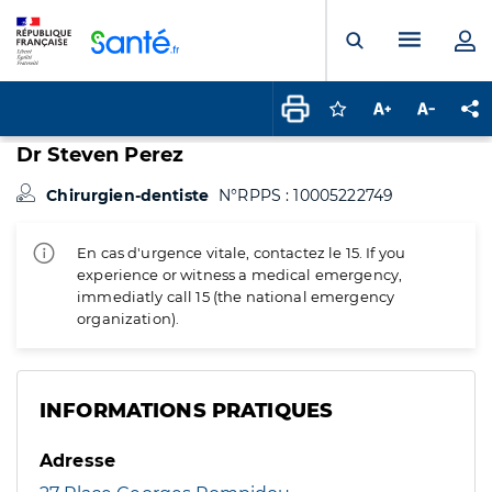
Panneau de gestion des cookies
Menu pr
Ouvrir la rech
Connectez-vous pour
Augmenter la t
Diminuer 
Pa
Dr Steven Perez
Chirurgien-dentiste
N°RPPS : 10005222749
En cas d'urgence vitale, contactez le 15. If you
experience or witness a medical emergency,
immediatly call 15 (the national emergency
organization).
INFORMATIONS PRATIQUES
Adresse