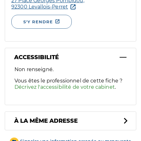
27 Place Georges Pompidou,
92300 Levallois-Perret
S'Y RENDRE
ACCESSIBILITÉ
Filtres
Non renseigné.
Sélectionnez un ou plusieurs handicaps/besoins spécifiques p
Vous êtes le professionnel de cette fiche ?
Décrivez l'accessibilité de votre cabinet
.
À LA MÊME ADRESSE