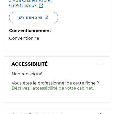
3 Rue Charles Fabre,
63190 Lezoux
S'Y RENDRE
Conventionnement
Conventionné
ACCESSIBILITÉ
Filtres
Non renseigné.
Sélectionnez un ou plusieurs handicaps/besoins spécifiques p
Vous êtes le professionnel de cette fiche ?
Décrivez l'accessibilité de votre cabinet
.