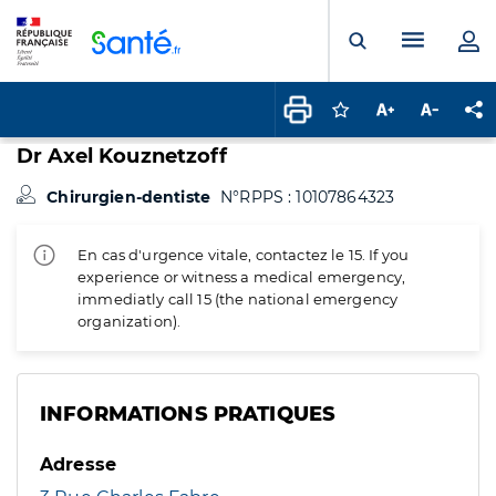
Panneau de gestion des cookies
Menu pr
Ouvrir la rech
Connectez-vous pour
Augmenter la t
Diminuer 
Pa
Dr Axel Kouznetzoff
Chirurgien-dentiste
N°RPPS : 10107864323
En cas d'urgence vitale, contactez le 15. If you
experience or witness a medical emergency,
immediatly call 15 (the national emergency
organization).
INFORMATIONS PRATIQUES
Adresse