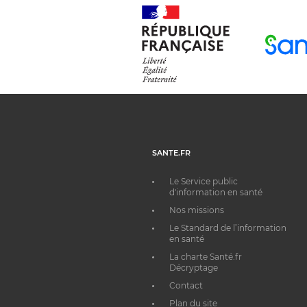
SANTE.FR
Le Service public
d'information en santé
Nos missions
Le Standard de l’information
en santé
La charte Santé.fr
Décryptage
Contact
Plan du site