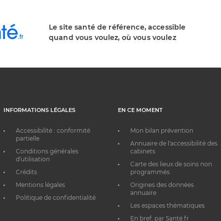
Le site santé de référence, accessible
quand vous voulez, où vous voulez
INFORMATIONS LÉGALES
EN CE MOMENT
Accessibilité : conformité
Mon bilan prévention
partielle
Annuaire de l'accessibilité des
Conditions générales
cabinets
d'utilisation
Carte des lieux de soins non
Crédits
programmés
Mentions légales
Origines des données
annuaire
Politique de confidentialité
Les espaces thématiques
En bref, par Santé.fr