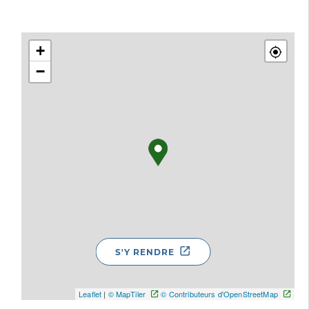
+
−
S'Y RENDRE
Leaflet
|
© MapTiler
© Contributeurs d'OpenStreetMap