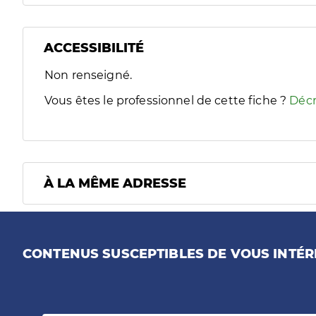
ACCESSIBILITÉ
Filtres
Non renseigné.
Sélectionnez un ou plusieurs handicaps/besoins spécifiques
Vous êtes le professionnel de cette fiche ?
Décr
À LA MÊME ADRESSE
CONTENUS SUSCEPTIBLES DE VOUS INTÉR