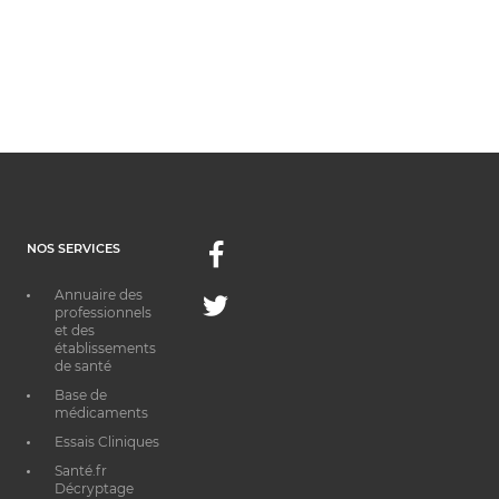
NOS SERVICES
Facebook
Annuaire des
Twitter
professionnels
et des
établissements
de santé
Base de
médicaments
Essais Cliniques
Santé.fr
Décryptage