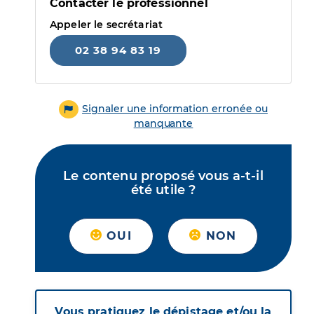
Contacter le professionnel
Appeler le secrétariat
02 38 94 83 19
Signaler une information erronée ou
manquante
Le contenu proposé vous a-t-il
été utile ?
OUI
NON
Vous pratiquez le dépistage et/ou la