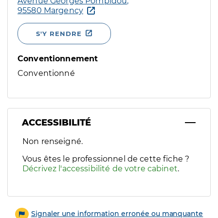
Avenue Georges Pompidou,
95580 Margency
S'Y RENDRE
Conventionnement
Conventionné
ACCESSIBILITÉ
Filtres
Non renseigné.
Sélectionnez un ou plusieurs handicaps/besoins spécifiques p
Vous êtes le professionnel de cette fiche ?
Décrivez l'accessibilité de votre cabinet
.
Signaler une information erronée ou manquante