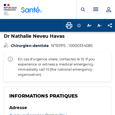
Panneau de gestion des cookies
Menu pr
Ouvrir la rech
Connectez-vous pour
Augmenter la t
Diminuer 
Pa
Dr Nathalie Neveu Havas
Chirurgien-dentiste
N°RPPS : 10000334085
En cas d'urgence vitale, contactez le 15. If you
experience or witness a medical emergency,
immediatly call 15 (the national emergency
organization).
INFORMATIONS PRATIQUES
Adresse