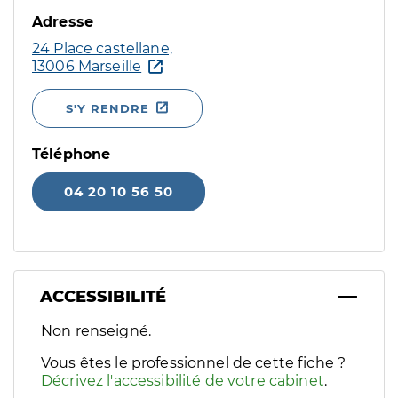
Adresse
24 Place castellane,
13006 Marseille
S'Y RENDRE
Téléphone
04 20 10 56 50
ACCESSIBILITÉ
Filtres
Non renseigné.
Sélectionnez un ou plusieurs handicaps/besoins spécifiques p
Vous êtes le professionnel de cette fiche ?
Décrivez l'accessibilité de votre cabinet
.