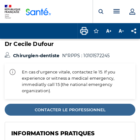
Panneau de gestion des cookies
Menu pr
Ouvrir la rech
Connectez-vous pour
Augmenter la t
Diminuer 
Pa
Dr Cecile Dufour
Chirurgien-dentiste
N°RPPS : 10101572245
En cas d'urgence vitale, contactez le 15. If you
experience or witness a medical emergency,
immediatly call 15 (the national emergency
organization).
CONTACTER LE PROFESSIONNEL
INFORMATIONS PRATIQUES