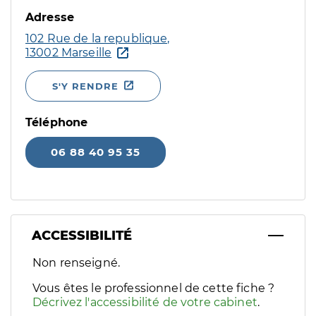
Adresse
102 Rue de la republique,
13002 Marseille
S'Y RENDRE
Téléphone
06 88 40 95 35
ACCESSIBILITÉ
Filtres
Non renseigné.
Sélectionnez un ou plusieurs handicaps/besoins spécifiques p
Vous êtes le professionnel de cette fiche ?
Décrivez l'accessibilité de votre cabinet
.