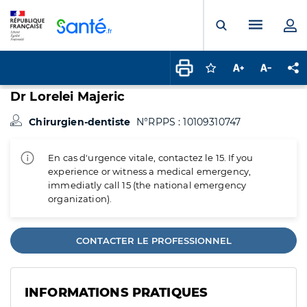
Panneau de gestion des cookies
Menu pr
Ouvrir la rech
Connectez-vous pour
Augmenter la t
Diminuer 
Pa
Dr Lorelei Majeric
Chirurgien-dentiste
N°RPPS : 10109310747
En cas d'urgence vitale, contactez le 15. If you
experience or witness a medical emergency,
immediatly call 15 (the national emergency
organization).
CONTACTER LE PROFESSIONNEL
INFORMATIONS PRATIQUES