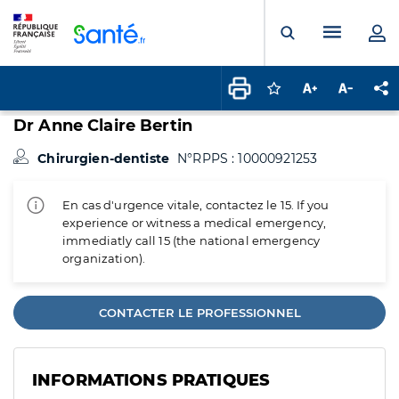
Panneau de gestion des cookies
Menu pr
Ouvrir la rech
Connectez-vous pour
Augmenter la t
Diminuer 
Pa
Dr Anne Claire Bertin
Chirurgien-dentiste
N°RPPS : 10000921253
En cas d'urgence vitale, contactez le 15. If you
experience or witness a medical emergency,
immediatly call 15 (the national emergency
organization).
CONTACTER LE PROFESSIONNEL
INFORMATIONS PRATIQUES