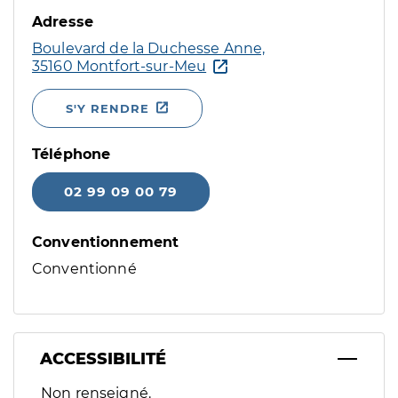
Adresse
Boulevard de la Duchesse Anne,
35160 Montfort-sur-Meu
S'Y RENDRE
Téléphone
02 99 09 00 79
Conventionnement
Conventionné
ACCESSIBILITÉ
Filtres
Non renseigné.
Sélectionnez un ou plusieurs handicaps/besoins spécifiques p