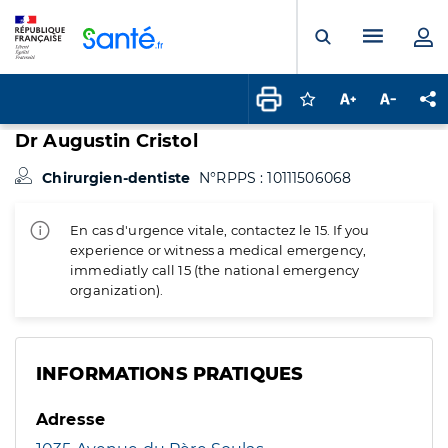
Panneau de gestion des cookies
Menu pr
Ouvrir la rech
Connectez-vous pour
Augmenter la t
Diminuer 
Pa
Dr Augustin Cristol
Chirurgien-dentiste
N°RPPS : 10111506068
En cas d'urgence vitale, contactez le 15. If you
experience or witness a medical emergency,
immediatly call 15 (the national emergency
organization).
INFORMATIONS PRATIQUES
Adresse