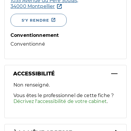
1035 Avenue du Père Soulas,
34000 Montpellier
S'Y RENDRE
Conventionnement
Conventionné
ACCESSIBILITÉ
Filtres
Non renseigné.
Sélectionnez un ou plusieurs handicaps/besoins spécifiques p
Vous êtes le professionnel de cette fiche ?
Décrivez l'accessibilité de votre cabinet
.