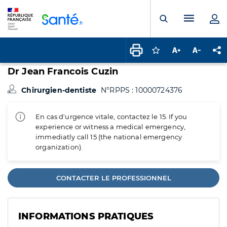
Panneau de gestion des cookies
Menu pr
Ouvrir la rech
Connectez-vous pour
Augmenter la t
Diminuer 
Pa
Dr Jean Francois Cuzin
Chirurgien-dentiste
N°RPPS : 10000724376
En cas d'urgence vitale, contactez le 15. If you
experience or witness a medical emergency,
immediatly call 15 (the national emergency
organization).
CONTACTER LE PROFESSIONNEL
INFORMATIONS PRATIQUES