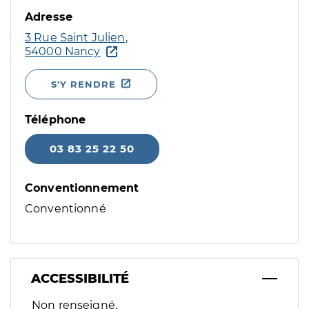
Adresse
3 Rue Saint Julien,
54000 Nancy
S'Y RENDRE
Téléphone
03 83 25 22 50
Conventionnement
Conventionné
ACCESSIBILITÉ
Filtres
Non renseigné.
Sélectionnez un ou plusieurs handicaps/besoins spécifiques p