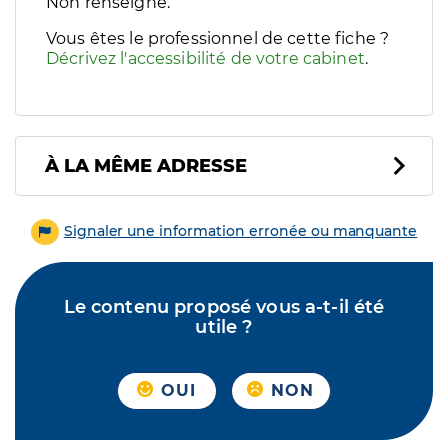
Filtres
Non renseigné.
Sélectionnez un ou plusieurs handicaps/besoins spécifiques p
Vous êtes le professionnel de cette fiche ?
Décrivez l'accessibilité de votre cabinet
.
À LA MÊME ADRESSE
Signaler une information erronée ou manquante
Le contenu proposé vous a-t-il été
utile ?
OUI
NON