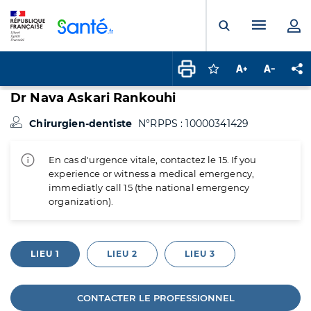
Panneau de gestion des cookies
Menu pr
Ouvrir la rech
Connectez-vous pour
Augmenter la t
Diminuer 
Pa
Dr Nava Askari Rankouhi
Chirurgien-dentiste
N°RPPS : 10000341429
En cas d'urgence vitale, contactez le 15. If you
experience or witness a medical emergency,
immediatly call 15 (the national emergency
organization).
LIEU 1
LIEU 2
LIEU 3
CONTACTER LE PROFESSIONNEL