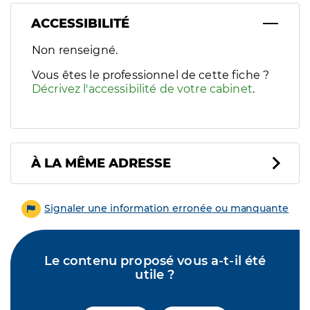
ACCESSIBILITÉ
Filtres
Non renseigné.
Sélectionnez un ou plusieurs handicaps/besoins spécifiques p
Vous êtes le professionnel de cette fiche ?
Décrivez l'accessibilité de votre cabinet
.
À LA MÊME ADRESSE
Signaler une information erronée ou manquante
Le contenu proposé vous a-t-il été
utile ?