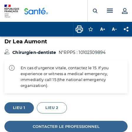
Panneau de gestion des cookies
Menu pr
Ouvrir la rech
Connectez-vous pour
Augmenter la t
Diminuer 
Pa
Dr Lea Aumont
Chirurgien-dentiste
N°RPPS : 10102309894
En cas d'urgence vitale, contactez le 15. If you
experience or witness a medical emergency,
immediatly call 15 (the national emergency
organization).
LIEU 1
LIEU 2
CONTACTER LE PROFESSIONNEL