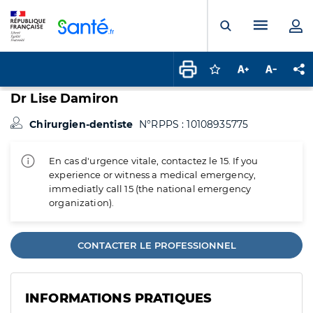
Panneau de gestion des cookies
Menu pr
Ouvrir la rech
Connectez-vous pour
Augmenter la t
Diminuer 
Pa
Dr Lise Damiron
Chirurgien-dentiste
N°RPPS : 10108935775
En cas d'urgence vitale, contactez le 15. If you
experience or witness a medical emergency,
immediatly call 15 (the national emergency
organization).
CONTACTER LE PROFESSIONNEL
INFORMATIONS PRATIQUES