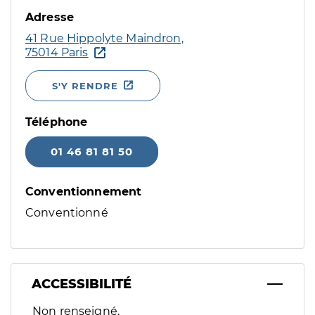
Adresse
41 Rue Hippolyte Maindron,
75014 Paris
S'Y RENDRE
Téléphone
01 46 81 81 50
Conventionnement
Conventionné
ACCESSIBILITÉ
Filtres
Non renseigné.
Sélectionnez un ou plusieurs handicaps/besoins spécifiques p