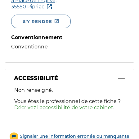
5 Place de l’Eglise,
35550 Pipriac
S'Y RENDRE
Conventionnement
Conventionné
ACCESSIBILITÉ
Filtres
Non renseigné.
Sélectionnez un ou plusieurs handicaps/besoins spécifiques p
Vous êtes le professionnel de cette fiche ?
Décrivez l'accessibilité de votre cabinet
.
Signaler une information erronée ou manquante