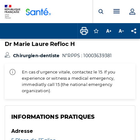
Panneau de gestion des cookies
Menu pr
Ouvrir la rech
Connectez-vous pour
Augmenter la t
Diminuer 
Pa
Dr Marie Laure Refloc H
Chirurgien-dentiste
N°RPPS : 10003639381
En cas d'urgence vitale, contactez le 15. If you
experience or witness a medical emergency,
immediatly call 15 (the national emergency
organization).
INFORMATIONS PRATIQUES
Adresse