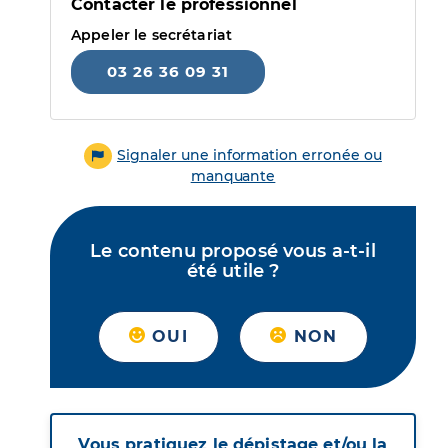
Contacter le professionnel
Appeler le secrétariat
03 26 36 09 31
Signaler une information erronée ou
manquante
Le contenu proposé vous a-t-il
été utile ?
OUI
NON
Vous pratiquez le dépistage et/ou la