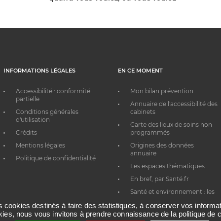
INFORMATIONS LÉGALES
EN CE MOMENT
Accessibilité : conformité
Mon bilan prévention
partielle
Annuaire de l'accessibilité des
Conditions générales
cabinets
d'utilisation
Carte des lieux de soins non
Crédits
programmés
Mentions légales
Origines des données
annuaire
Politique de confidentialité
Les espaces thématiques
En bref, par Santé.fr
Santé et environnement : les
bons réflexes au quotidien
es cookies destinés à faire des statistiques, à conserver vos inform
okies, nous vous invitons à prendre connaissance de la politique de c