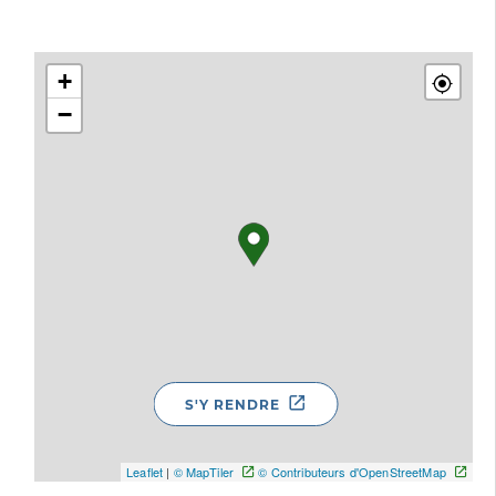
+
−
S'Y RENDRE
Leaflet
|
© MapTiler
© Contributeurs d'OpenStreetMap