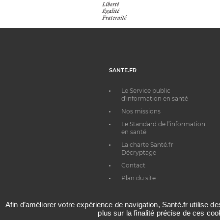
SANTE.FR
Le Service public
d'information en santé
Nos missions
Le Standard de l’information
en santé
La charte Santé.fr
Décryptage
Contact
Plan du site
Afin d’améliorer votre expérience de navigation, Santé.fr utilise d
plus sur la finalité précise de ces co