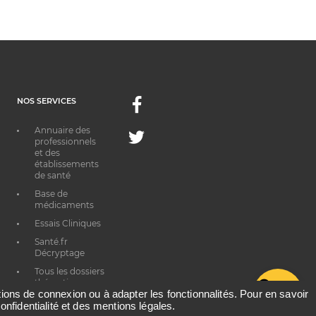
NOS SERVICES
Facebook
Annuaire des
Twitter
professionnels
et des
établissements
de santé
Base de
médicaments
Essais Cliniques
Santé.fr
Décryptage
Tous les dossiers
thématiques
G
ations de connexion ou à adapter les fonctionnalités. Pour en savoir
onfidentialité et des mentions légales.