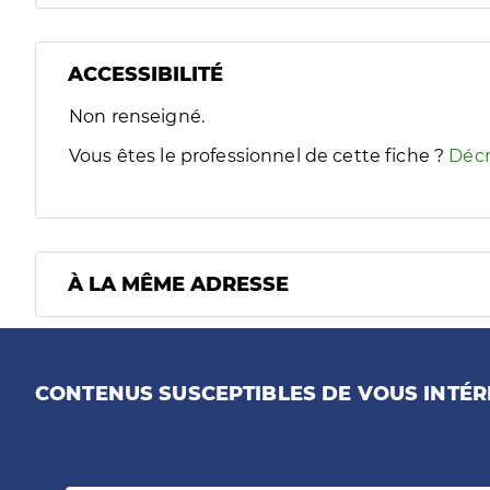
ACCESSIBILITÉ
Filtres
Non renseigné.
Sélectionnez un ou plusieurs handicaps/besoins spécifiques
Vous êtes le professionnel de cette fiche ?
Décr
À LA MÊME ADRESSE
CONTENUS SUSCEPTIBLES DE VOUS INTÉR