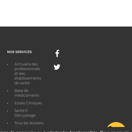
NOS SERVICES
Facebook
Annuaire des
Twitter
professionnels
et des
établissements
de santé
Base de
médicaments
Essais Cliniques
Santé.fr
Décryptage
Tous les dossiers
thématiques