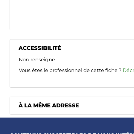
ACCESSIBILITÉ
Filtres
Non renseigné.
Sélectionnez un ou plusieurs handicaps/besoins spécifiques
Vous êtes le professionnel de cette fiche ?
Décr
À LA MÊME ADRESSE