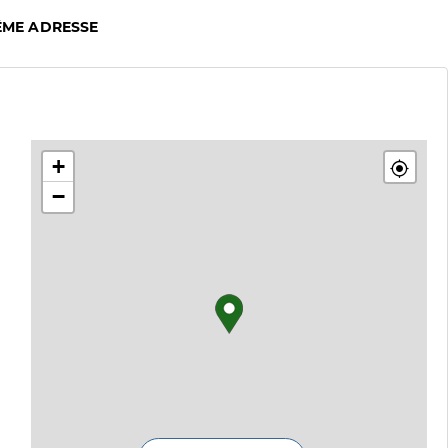
ÊME ADRESSE
+
−