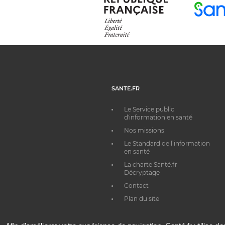
SANTE.FR
Le Service public
d'information en santé
Nos missions
Le Standard de l’information
en santé
La charte Santé.fr
Décryptage
Contact
Plan du site