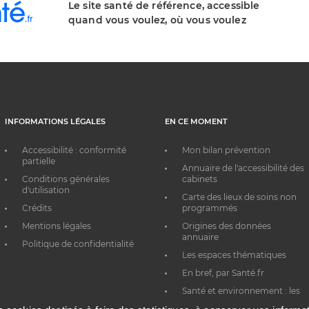
Le site santé de référence, accessible
quand vous voulez, où vous voulez
INFORMATIONS LÉGALES
EN CE MOMENT
Accessibilité : conformité
Mon bilan prévention
partielle
Annuaire de l'accessibilité des
Conditions générales
cabinets
d'utilisation
Carte des lieux de soins non
Crédits
programmés
Mentions légales
Origines des données
annuaire
Politique de confidentialité
Les espaces thématiques
En bref, par Santé.fr
Santé et environnement : les
bons réflexes au quotidien