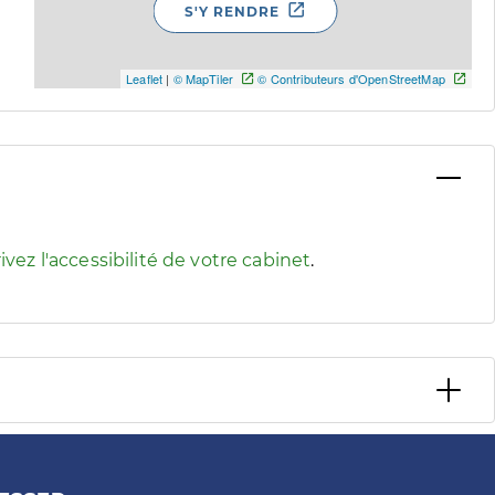
S'Y RENDRE
Leaflet
|
© MapTiler
© Contributeurs d'OpenStreetMap
 pour afficher les informations d'accessibilité associées
ivez l'accessibilité de votre cabinet
.