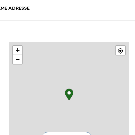
ÊME ADRESSE
+
−