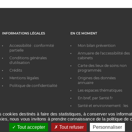
INFORMATIONS LÉGALES
EN CE MOMENT
Accessibilité : conformité
Mon bilan prévention
partielle
Annuaire de l'accessibilité des
Conditions générales
cabinets
d'utilisation
Carte des lieux de soins non
Crédits
programmés
Mentions légales
Origines des données
annuaire
Politique de confidentialité
Les espaces thématiques
En bref, par Santé.fr
Santé et environnement : les
bons réflexes au quotidien
es cookies destinés à faire des statistiques, à conserver vos inform
okies, nous vous invitons à prendre connaissance de la politique de c
Tout accepter
Tout refuser
Personnaliser