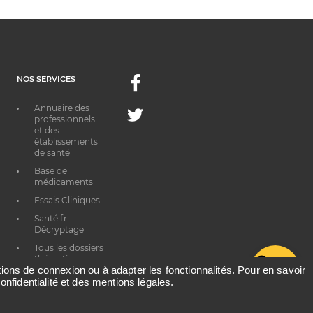
NOS SERVICES
Facebook
Annuaire des
Twitter
professionnels
et des
établissements
de santé
Base de
médicaments
Essais Cliniques
Santé.fr
Décryptage
Tous les dossiers
thématiques
G
ations de connexion ou à adapter les fonctionnalités. Pour en savoir
onfidentialité et des mentions légales.