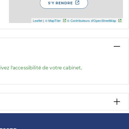
S'Y RENDRE
Leaflet
|
© MapTiler
© Contributeurs d'OpenStreetMap
 pour afficher les informations d'accessibilité associées
ivez l'accessibilité de votre cabinet
.