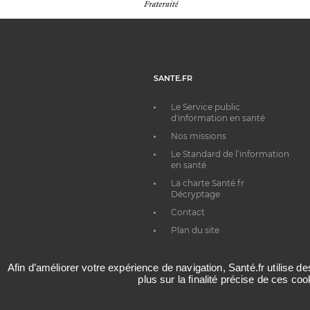
SANTE.FR
Le Service public
d'information en santé
Nos missions
Le Standard de l’information
en santé
La charte Santé.fr
Décryptage
Contact
Plan du site
Afin d’améliorer votre expérience de navigation, Santé.fr utilise d
plus sur la finalité précise de ces co