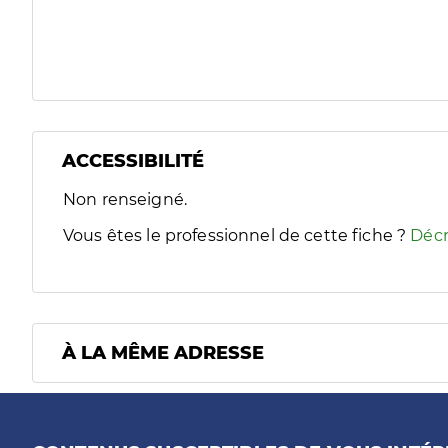
ACCESSIBILITÉ
Filtres
Non renseigné.
Sélectionnez un ou plusieurs handicaps/besoins spécifiques
Vous êtes le professionnel de cette fiche ?
Décr
À LA MÊME ADRESSE