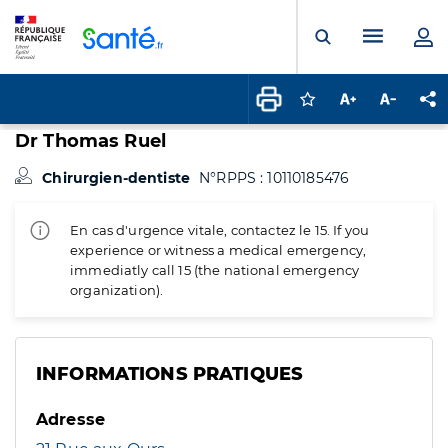
Panneau de gestion des cookies
Menu pr
Ouvrir la rech
Connectez-vous pour
Augmenter la t
Diminuer 
Pa
Dr Thomas Ruel
Chirurgien-dentiste
N°RPPS : 10110185476
En cas d'urgence vitale, contactez le 15. If you
experience or witness a medical emergency,
immediatly call 15 (the national emergency
organization).
INFORMATIONS PRATIQUES
Adresse