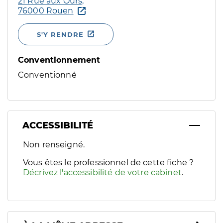
21 Rue aux Ours,
76000 Rouen
S'Y RENDRE
Conventionnement
Conventionné
ACCESSIBILITÉ
Filtres
Non renseigné.
Sélectionnez un ou plusieurs handicaps/besoins spécifiques p
Vous êtes le professionnel de cette fiche ?
Décrivez l'accessibilité de votre cabinet
.