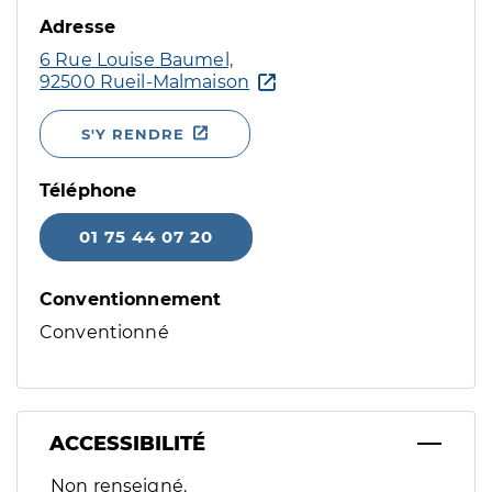
Adresse
6 Rue Louise Baumel,
92500 Rueil-Malmaison
S'Y RENDRE
Téléphone
01 75 44 07 20
Conventionnement
Conventionné
ACCESSIBILITÉ
Filtres
Non renseigné.
Sélectionnez un ou plusieurs handicaps/besoins spécifiques p