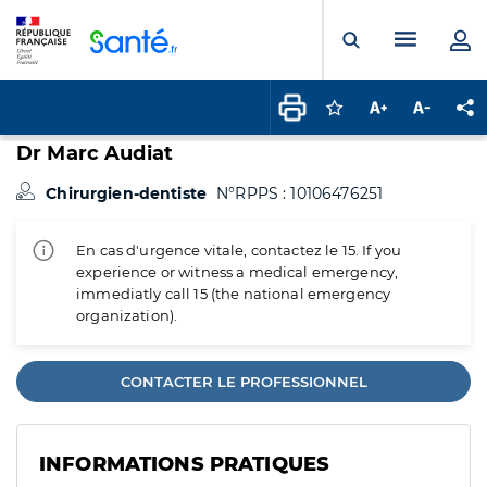
Panneau de gestion des cookies
Menu pr
Ouvrir la rech
Connectez-vous pour
Augmenter la t
Diminuer 
Pa
Dr Marc Audiat
Chirurgien-dentiste
N°RPPS : 10106476251
En cas d'urgence vitale, contactez le 15. If you
experience or witness a medical emergency,
immediatly call 15 (the national emergency
organization).
CONTACTER LE PROFESSIONNEL
INFORMATIONS PRATIQUES