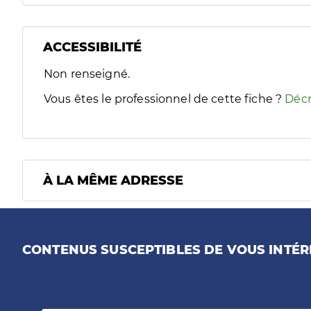
ACCESSIBILITÉ
Filtres
Non renseigné.
Sélectionnez un ou plusieurs handicaps/besoins spécifiques
Vous êtes le professionnel de cette fiche ?
Décr
À LA MÊME ADRESSE
CONTENUS SUSCEPTIBLES DE VOUS INTÉR