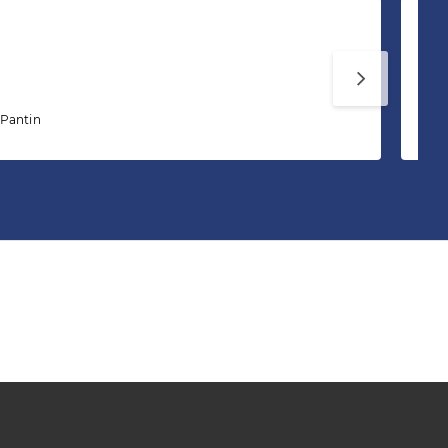
Ch
 Pantin
39