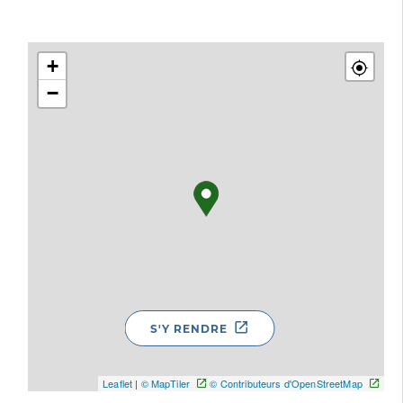
+
−
S'Y RENDRE
Leaflet
|
© MapTiler
© Contributeurs d'OpenStreetMap