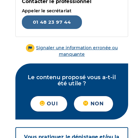
Contacter le professionnel
Appeler le secrétariat
01 48 23 97 44
Signaler une information erronée ou
manquante
Le contenu proposé vous a-t-il
été utile ?
OUI
NON
Vous pratiquez le dépistage et/ou la