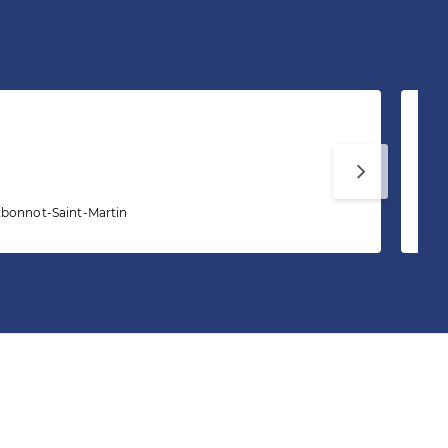
Ch
tbonnot-Saint-Martin
20