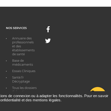
NOS SERVICES
Facebook
Annuaire des
Twitter
professionnels
et des
établissements
de santé
Base de
médicaments
Essais Cliniques
Santé.fr
Décryptage
Tous les dossiers
thématiques
G
ations de connexion ou à adapter les fonctionnalités. Pour en savoir
onfidentialité et des mentions légales.