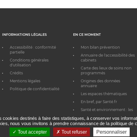
INFORMATIONS LÉGALES
EN CE MOMENT
Accessibilité : conformité
Mon bilan prévention
partielle
Annuaire de l'accessibilité des
Conditions générales
cabinets
d'utilisation
Carte des lieux de soins non
Crédits
programmés
Mentions légales
Origines des données
annuaire
Politique de confidentialité
Les espaces thématiques
En bref, par Santé.fr
Santé et environnement : les
bons réflexes au quotidien
es cookies destinés à faire des statistiques, à conserver vos inform
okies, nous vous invitons à prendre connaissance de la politique de c
Tout accepter
Tout refuser
Personnaliser