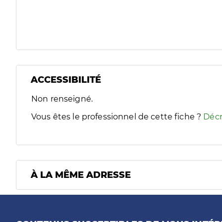
ACCESSIBILITÉ
Filtres
Non renseigné.
Sélectionnez un ou plusieurs handicaps/besoins spécifiques
Vous êtes le professionnel de cette fiche ?
Décr
À LA MÊME ADRESSE