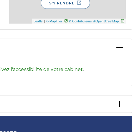
S'Y RENDRE
Leaflet
|
© MapTiler
© Contributeurs d'OpenStreetMap
 pour afficher les informations d'accessibilité associées
ivez l'accessibilité de votre cabinet
.