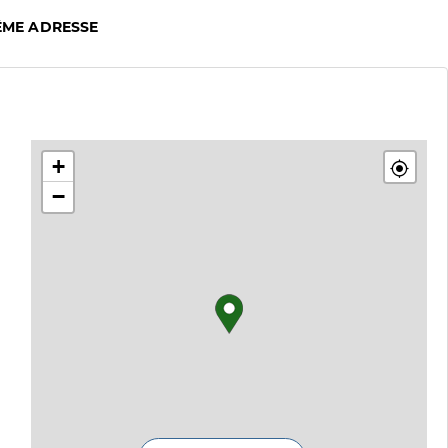
ÊME ADRESSE
+
−