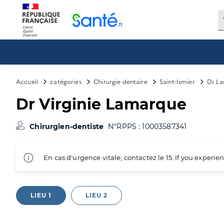
Panneau de gestion des cookies
Accueil
catégories
Chirurgie dentaire
Saint-Ismier
Dr La
Dr Virginie Lamarque
Chirurgien-dentiste
N°RPPS : 10003587341
En cas d'urgence vitale, contactez le 15. If you exper
LIEU 1
LIEU 2