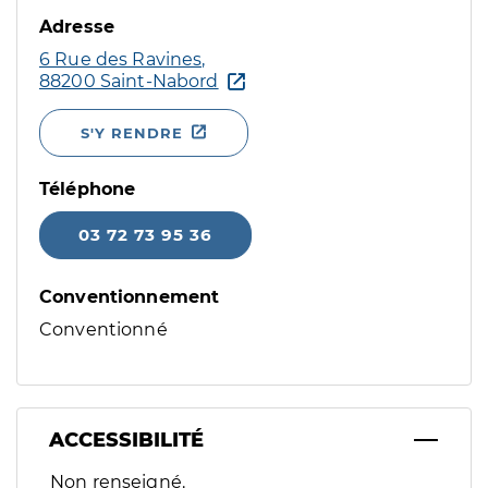
Adresse
6 Rue des Ravines,
88200 Saint-Nabord
S'Y RENDRE
Téléphone
03 72 73 95 36
Conventionnement
Conventionné
ACCESSIBILITÉ
Filtres
Non renseigné.
Sélectionnez un ou plusieurs handicaps/besoins spécifiques p