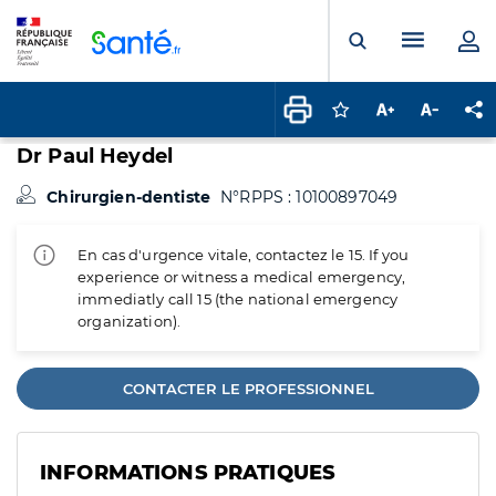
Panneau de gestion des cookies
Menu pr
Ouvrir la rech
Connectez-vous pour
Augmenter la t
Diminuer 
Pa
Dr Paul Heydel
Chirurgien-dentiste
N°RPPS : 10100897049
En cas d'urgence vitale, contactez le 15. If you
experience or witness a medical emergency,
immediatly call 15 (the national emergency
organization).
CONTACTER LE PROFESSIONNEL
INFORMATIONS PRATIQUES