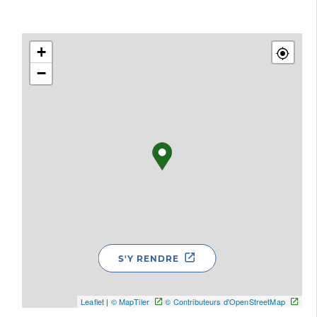
+
−
S'Y RENDRE
Leaflet
|
© MapTiler
© Contributeurs d'OpenStreetMap