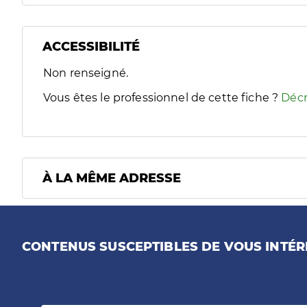
ACCESSIBILITÉ
Filtres
Non renseigné.
Sélectionnez un ou plusieurs handicaps/besoins spécifiques
Vous êtes le professionnel de cette fiche ?
Décr
À LA MÊME ADRESSE
CONTENUS SUSCEPTIBLES DE VOUS INTÉR