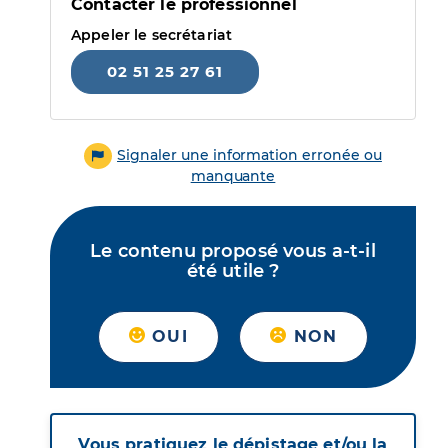
Contacter le professionnel
Appeler le secrétariat
02 51 25 27 61
Signaler une information erronée ou
manquante
Le contenu proposé vous a-t-il
été utile ?
OUI
NON
Vous pratiquez le dépistage et/ou la