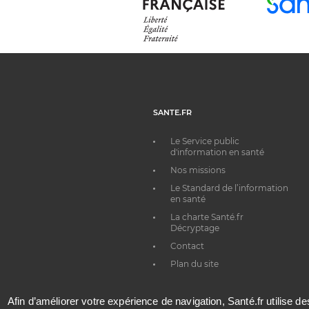
SANTE.FR
Le Service public
d'information en santé
Nos missions
Le Standard de l’information
en santé
La charte Santé.fr
Décryptage
Contact
Plan du site
Afin d’améliorer votre expérience de navigation, Santé.fr utilise d