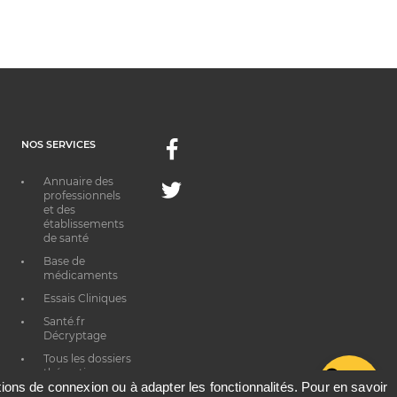
NOS SERVICES
Facebook
Annuaire des
Twitter
professionnels
et des
établissements
de santé
Base de
médicaments
Essais Cliniques
Santé.fr
Décryptage
Tous les dossiers
thématiques
G
ations de connexion ou à adapter les fonctionnalités. Pour en savoir