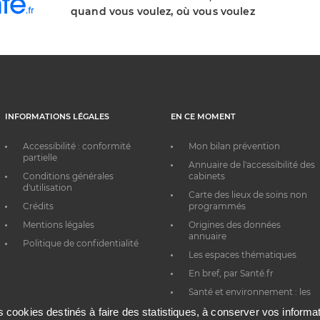
quand vous voulez, où vous voulez
INFORMATIONS LÉGALES
EN CE MOMENT
Accessibilité : conformité
Mon bilan prévention
partielle
Annuaire de l'accessibilité des
Conditions générales
cabinets
d'utilisation
Carte des lieux de soins non
Crédits
programmés
Mentions légales
Origines des données
annuaire
Politique de confidentialité
Les espaces thématiques
En bref, par Santé.fr
Santé et environnement : les
bons réflexes au quotidien
es cookies destinés à faire des statistiques, à conserver vos inform