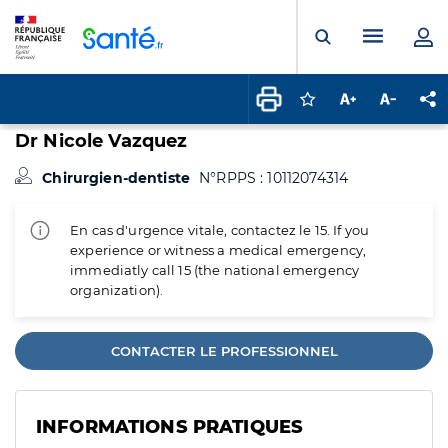
Panneau de gestion des cookies
Menu pr
Ouvrir la rech
Connectez-vous pour
Augmenter la t
Diminuer 
Pa
Dr Nicole Vazquez
Chirurgien-dentiste
N°RPPS : 10112074314
En cas d'urgence vitale, contactez le 15. If you
experience or witness a medical emergency,
immediatly call 15 (the national emergency
organization).
CONTACTER LE PROFESSIONNEL
INFORMATIONS PRATIQUES