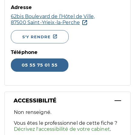
Adresse
62bis Boulevard de l’Hôtel de Ville,
87500 Saint-Yrieix-la-Perche
S'Y RENDRE
Téléphone
05 55 75 01 55
ACCESSIBILITÉ
Filtres
Non renseigné.
Sélectionnez un ou plusieurs handicaps/besoins spécifiques p
Vous êtes le professionnel de cette fiche ?
Décrivez l'accessibilité de votre cabinet
.