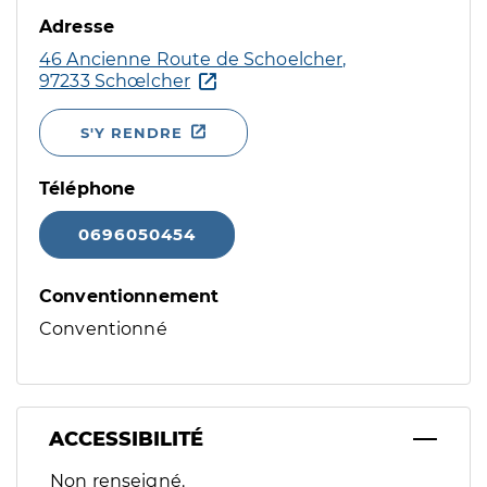
Adresse
46 Ancienne Route de Schoelcher,
97233 Schœlcher
S'Y RENDRE
Téléphone
0696050454
Conventionnement
Conventionné
ACCESSIBILITÉ
Filtres
Non renseigné.
Sélectionnez un ou plusieurs handicaps/besoins spécifiques p