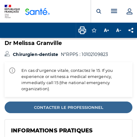
Panneau de gestion des cookies
Menu pr
Ouvrir la rech
Connectez-vous pour
Augmenter la t
Diminuer 
Pa
Dr Melissa Granville
Chirurgien-dentiste
N°RPPS : 10102109823
En cas d'urgence vitale, contactez le 15. If you
experience or witness a medical emergency,
immediatly call 15 (the national emergency
organization).
CONTACTER LE PROFESSIONNEL
INFORMATIONS PRATIQUES