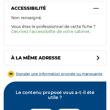
ACCESSIBILITÉ
Filtres
Non renseigné.
Sélectionnez un ou plusieurs handicaps/besoins spécifiques p
Vous êtes le professionnel de cette fiche ?
Décrivez l'accessibilité de votre cabinet
.
À LA MÊME ADRESSE
Signaler une information erronée ou manquante
Le contenu proposé vous a-t-il été
utile ?