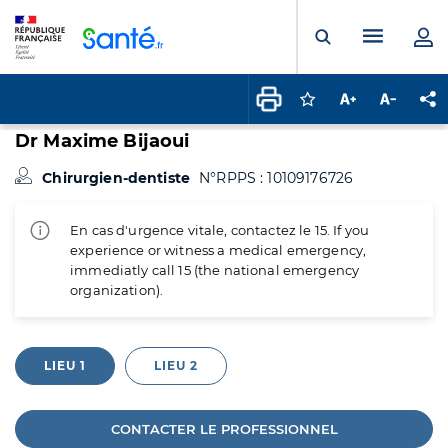
Panneau de gestion des cookies
Menu pr
Ouvrir la rech
Connectez-vous pour
Augmenter la t
Diminuer 
Pa
Dr Maxime Bijaoui
Chirurgien-dentiste
N°RPPS : 10109176726
En cas d'urgence vitale, contactez le 15. If you
experience or witness a medical emergency,
immediatly call 15 (the national emergency
organization).
LIEU 1
LIEU 2
CONTACTER LE PROFESSIONNEL